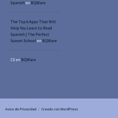
Spanish
en
BQWare
The Top 6 Apps That Will
Help You Learn to Read
Spanish | The Perfect
Sunset School
en
BQWare
CS
en
BQWare
Aviso de Privacidad
Creado con WordPress