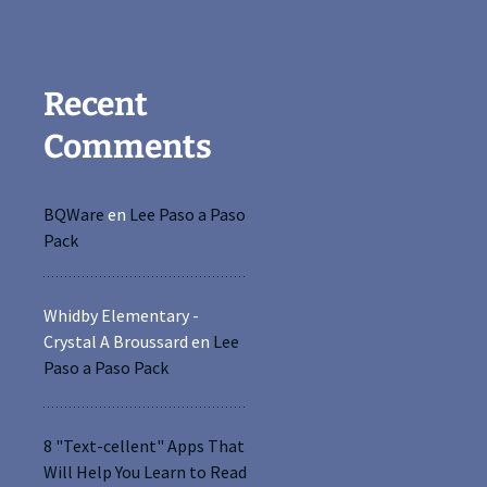
Recent
Comments
BQWare
en
Lee Paso a Paso
Pack
Whidby Elementary -
Crystal A Broussard
en
Lee
Paso a Paso Pack
8 "Text-cellent" Apps That
Will Help You Learn to Read