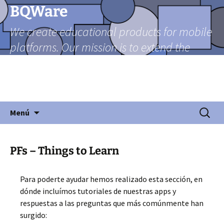
Ir
BQWare
al
We create educational products for mobile
contenido
platforms. Our mission is to extend the
reach of teachers beyond the classroom
through mobile technologies in a friendly
and fun manner.
Buscar:
Menú
PFs – Things to Learn
Para poderte ayudar hemos realizado esta sección, en
dónde incluímos tutoriales de nuestras apps y
respuestas a las preguntas que más comúnmente han
surgido: