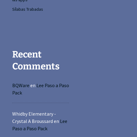
Sílabas Trabadas
Recent
Comments
BQWare
en
Lee Paso a Paso
Pack
Whidby Elementary -
Crystal A Broussard
en
Lee
Paso a Paso Pack