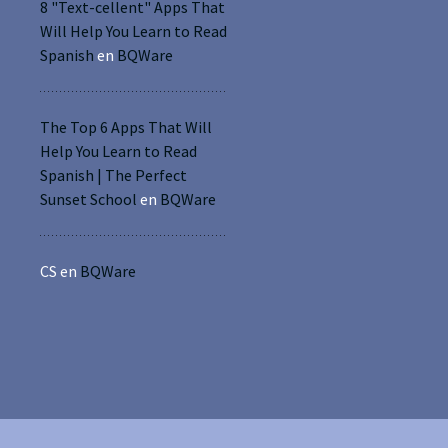
8 "Text-cellent" Apps That
Will Help You Learn to Read
Spanish
en
BQWare
The Top 6 Apps That Will
Help You Learn to Read
Spanish | The Perfect
Sunset School
en
BQWare
CS
en
BQWare