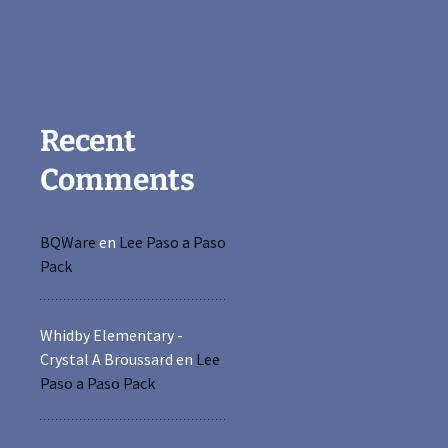
Recent
Comments
BQWare
en
Lee Paso a Paso
Pack
Whidby Elementary -
Crystal A Broussard
en
Lee
Paso a Paso Pack