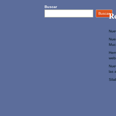
Buscar
Re
Buscar
Nue
Nue
Muc
Hemo
webs
Nuev
las 
Síla