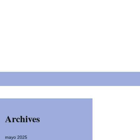
 extend the reach of
dly and fun manner.
Buscar:
Archives
mayo 2025