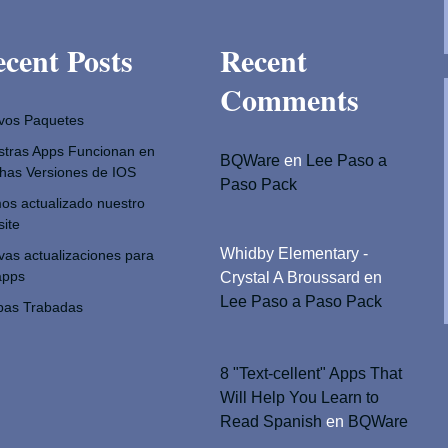
cent Posts
Recent
Comments
vos Paquetes
stras Apps Funcionan en
BQWare
en
Lee Paso a
has Versiones de IOS
Paso Pack
s actualizado nuestro
ite
Whidby Elementary -
as actualizaciones para
apps
Crystal A Broussard
en
Lee Paso a Paso Pack
bas Trabadas
8 "Text-cellent" Apps That
Will Help You Learn to
Read Spanish
en
BQWare